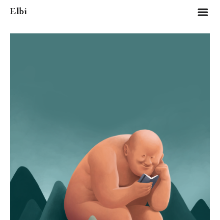
m
Elbi